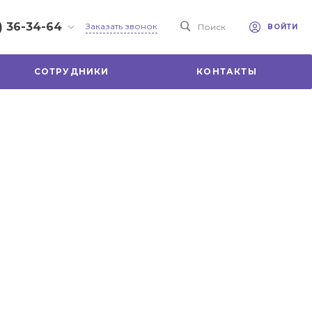
) 36-34-64
Заказать звонок
Поиск
ВОЙТИ
36-34-64
СОТРУДНИКИ
КОНТАКТЫ
 просп.
8, ИвановоТЦ
 этаж 4,
-18:30
ходной
mail.ru