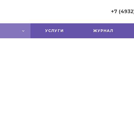
+7 (4932
+7 (4932) 
УСЛУГИ
ЖУРНАЛ
г. Иваново,
Ленина, 10
Купеческий,
офис 13
Пн-Пт: 9:30
Cб-Вс: Вы
cvoidom37@